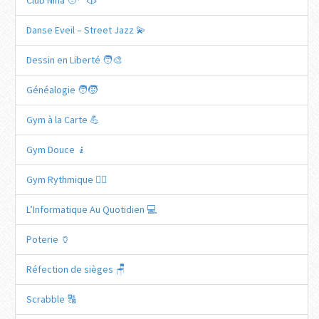
Club Nina 🧑‍🦳🎲
Danse Eveil – Street Jazz 💫
Dessin en Liberté 🧑‍🎨
Généalogie 🧑‍🧒
Gym à la Carte 💪
Gym Douce 🧎
Gym Rythmique 🤸‍♀️
L’Informatique Au Quotidien 💻
Poterie 🏺
Réfection de sièges 🪑
Scrabble 🔠