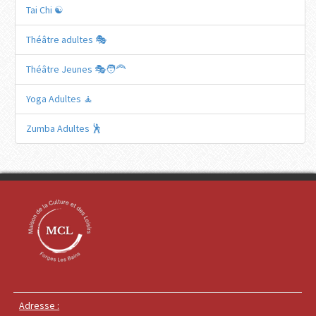
Tai Chi ☯️
Théâtre adultes 🎭
Théâtre Jeunes 🎭🧑‍🦰
Yoga Adultes 🧘
Zumba Adultes 🕺
Adresse :