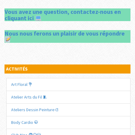
Vous avez une question, contactez-nous en
cliquant ici
Nous nous ferons un plaisir de vous répondre
ACTIVITÉS
Art Floral 💐
Atelier Arts du Fil 🧵
Ateliers Dessin Peinture🎨
Body Cardio 🥋​