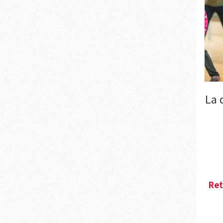
La 
Ret