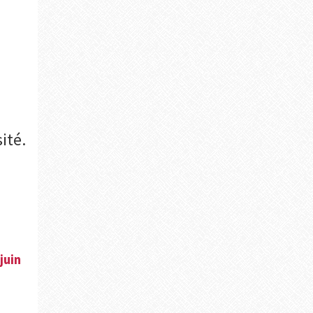
ité.
juin