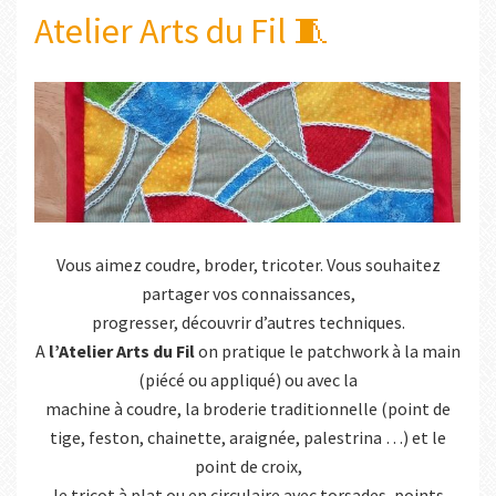
Atelier Arts du Fil 🧵
Vous aimez coudre, broder, tricoter. Vous s
ouhaitez
partager
vos connaissances,
progresser, découvrir d’autres techniques.
A
l’Atelier Arts du Fil
on pratique le patchwork à la main
(piécé ou appliqué) ou avec la
machine à coudre, la broderie traditionnelle (point de
tige, feston, chainette, araignée, palestrina …) et le
point de croix,
le tricot à plat ou en circulaire avec torsades, points