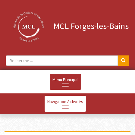
MCL Forges-les-Bains
Menu Principal
Navigation Activités